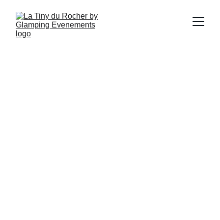
FAQ
Quels sont les horaires de 
départ/arrivée?
L'arrivée est possible à partir de 16h et départ 
avant 12h. 
Quel est le niveau de confort ?